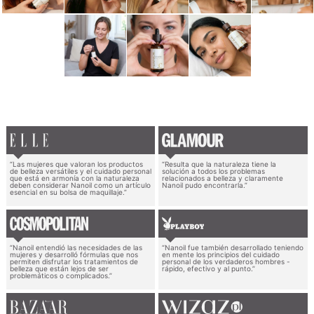
“Las mujeres que valoran los productos
“Resulta que la naturaleza tiene la
de belleza versátiles y el cuidado personal
solución a todos los problemas
que está en armonía con la naturaleza
relacionados a belleza y claramente
deben considerar Nanoil como un artículo
Nanoil pudo encontrarla.”
esencial en su bolsa de maquillaje.”
“Nanoil entendió las necesidades de las
“Nanoil fue también desarrollado teniendo
mujeres y desarrolló fórmulas que nos
en mente los principios del cuidado
permiten disfrutar los tratamientos de
personal de los verdaderos hombres -
belleza que están lejos de ser
rápido, efectivo y al punto.”
problemáticos o complicados.”