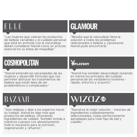
“Las mujeres que valoran los productos
“Resulta que la naturaleza tiene la
de belleza versátiles y el cuidado personal
solución a todos los problemas
que está en armonía con la naturaleza
relacionados a belleza y claramente
deben considerar Nanoil como un artículo
Nanoil pudo encontrarla.”
esencial en su bolsa de maquillaje.”
“Nanoil entendió las necesidades de las
“Nanoil fue también desarrollado teniendo
mujeres y desarrolló fórmulas que nos
en mente los principios del cuidado
permiten disfrutar los tratamientos de
personal de los verdaderos hombres -
belleza que están lejos de ser
rápido, efectivo y al punto.”
problemáticos o complicados.”
“Solo relájese y deje a los expertos hacer
“Nanoil es la mejor solución - mezclas de
su trabajo. Nanoil es algo más que
ingredientes cuidadosamente
productos de belleza, ofreciendo
seleccionadas, todas perfectamente
ingredientes de calidad. También brinda a
apropiadas para todo tipo de piel y
nuestros cuerpos con absolutamente
cabello.”
todo lo necesario para la nutrición,
regeneración y refuerzo.”