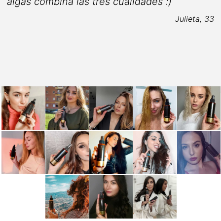
algas combina las tres cualidades :)
Julieta, 33
5