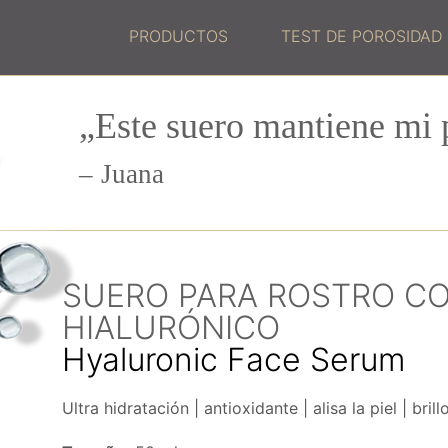
PRODUCTOS
TEST DE POROSIDAD
„Este suero mantiene mi p
Juana
SUERO PARA ROSTRO CO
HIALURÓNICO
Hyaluronic Face Serum
Ultra hidratación
antioxidante
alisa la piel
bril