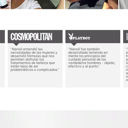
“Nanoil entendió las
“Nanoil fue también
“
necesidades de las mujeres y
desarrollado teniendo en
e
desarrolló fórmulas que nos
mente los principios del
N
permiten disfrutar los
cuidado personal de los
p
tratamientos de belleza que
verdaderos hombres - rápido,
o
están lejos de ser
efectivo y al punto.”
c
problemáticos o complicados.”
n
a
n
r